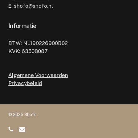
E:
shofo@shofo.nl
Informatie
BTW: NL190226900B02
KVK: 63508087
Algemene Voorwaarden
Privacybeleid
© 2026 Shofo.
phone
email